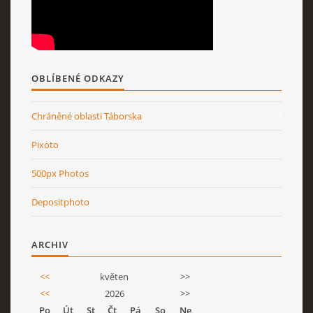
OBLÍBENÉ ODKAZY
Chráněné oblasti Táborska
Pixoto
500px Photos
Depositphoto
ARCHIV
<<
květen
>>
<<
2026
>>
Po
Út
St
Čt
Pá
So
Ne