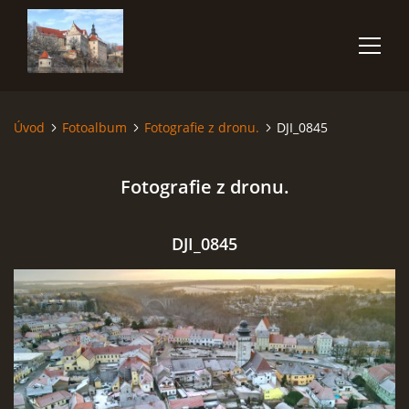
Úvod
Fotoalbum
Fotografie z dronu.
DJI_0845
ÚVOD
Fotografie z dronu.
NĚCO O MNĚ
FOTOALBUM
DJI_0845
VIDEA
POUŽITÁ TECHNIKA
JAK FOTOGRAFOVAT BLESKY