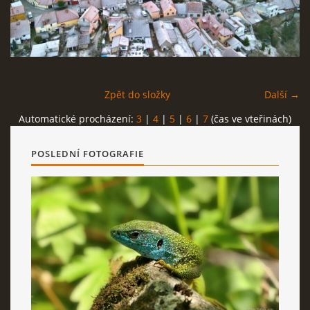
NÁVŠTĚVNÍ KNIHA
Zpět do složky
Další →
Milan Hořejší
Automatické procházení:
3
|
4
|
5
|
6
|
7
(čas ve vteřinách)
Bechyně
tel: 723 110 399
POSLEDNÍ FOTOGRAFIE
milan.horejsi@seznam.cz
Milan Hořejší © 2026 eStránky.cz
|
RSS
|
WebSlice
|
Tisk
|
Aktualizováno: 11. 12. 2025
|
Nahoru ↑