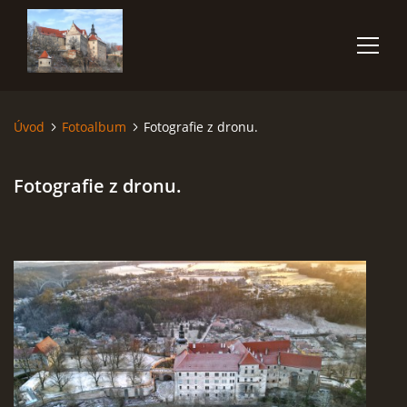
Úvod
Fotoalbum
Fotografie z dronu.
ÚVOD
Fotografie z dronu.
NĚCO O MNĚ
FOTOALBUM
VIDEA
POUŽITÁ TECHNIKA
JAK FOTOGRAFOVAT BLESKY