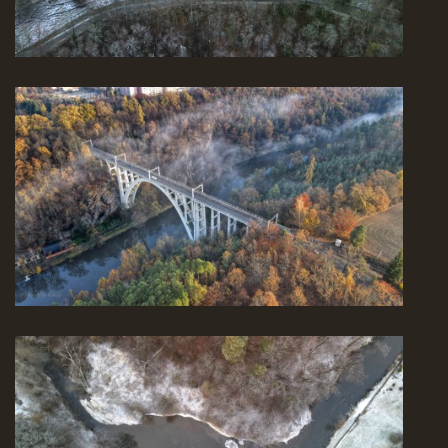
NÁVŠTĚVNÍ KNIHA
Milan Hořejší
Bechyně
tel: 723 110 399
milan.horejsi@seznam.cz
Milan Hořejší © 2026 eStránky.cz
|
RSS
|
WebSlice
|
Tisk
|
Aktualizováno: 11. 12. 2025
|
Nahoru ↑