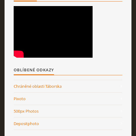
OBLÍBENÉ ODKAZY
Chráněné oblasti Táborska
Pixoto
500px Photos
Depositphoto