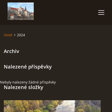
Úvod
2024
ÚVOD
Archiv
NĚCO O MNĚ
Nalezené příspěvky
FOTOALBUM
VIDEA
Nebyly nalezeny žádné příspěvky
Nalezené složky
POUŽITÁ TECHNIKA
JAK FOTOGRAFOVAT BLESKY