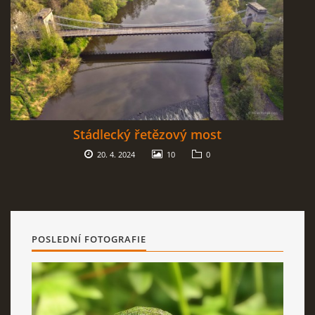
NÁVŠTĚVNÍ KNIHA
Milan Hořejší
Bechyně
Stádlecký řetězový most
tel: 723 110 399
20. 4. 2024
10
0
milan.horejsi@seznam.cz
Milan Hořejší © 2026 eStránky.cz
|
RSS
|
WebSlice
|
Tisk
|
Aktualizováno: 11. 12. 2025
|
Nahoru ↑
POSLEDNÍ FOTOGRAFIE