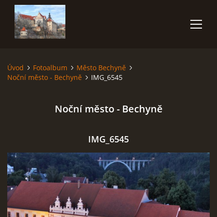
Úvod
Fotoalbum
Město Bechyně
ÚVOD
Noční město - Bechyně
IMG_6545
NĚCO O MNĚ
Noční město - Bechyně
FOTOALBUM
IMG_6545
VIDEA
POUŽITÁ TECHNIKA
JAK FOTOGRAFOVAT BLESKY