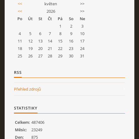
<<
květen
>>
<<
2026
>>
Po
Út
St
Čt
Pá
So
Ne
1
2
3
4
5
6
7
8
9
10
11
12
13
14
15
16
17
18
19
20
21
22
23
24
25
26
27
28
29
30
31
RSS
Přehled zdrojů
STATISTIKY
Celkem:
487406
Měsíc:
23249
Den:
875