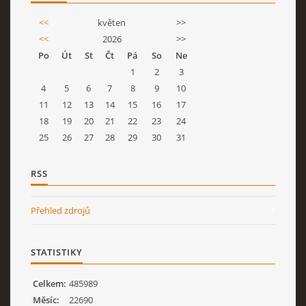
<<
květen
>>
<<
2026
>>
Po
Út
St
Čt
Pá
So
Ne
1
2
3
4
5
6
7
8
9
10
11
12
13
14
15
16
17
18
19
20
21
22
23
24
25
26
27
28
29
30
31
RSS
Přehled zdrojů
STATISTIKY
Celkem:
485989
Měsíc:
22690