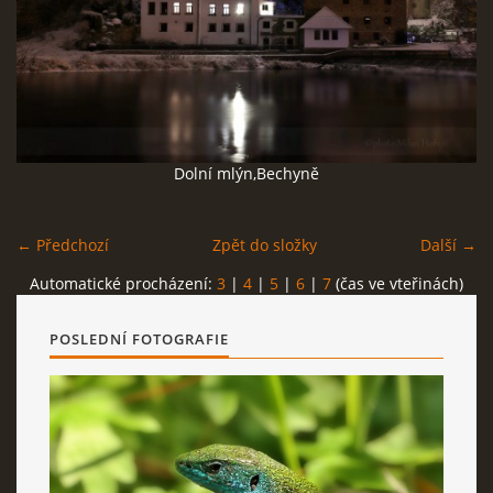
NÁVŠTĚVNÍ KNIHA
Milan Hořejší
Dolní mlýn,Bechyně
Bechyně
tel: 723 110 399
← Předchozí
Zpět do složky
Další →
milan.horejsi@seznam.cz
Automatické procházení:
3
|
4
|
5
|
6
|
7
(čas ve vteřinách)
Milan Hořejší © 2026 eStránky.cz
|
RSS
|
WebSlice
|
Tisk
|
POSLEDNÍ FOTOGRAFIE
Aktualizováno: 11. 12. 2025
|
Nahoru ↑