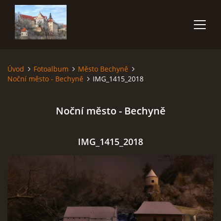
Úvod
Fotoalbum
Město Bechyně
ÚVOD
Noční město - Bechyně
IMG_1415_2018
NĚCO O MNĚ
Noční město - Bechyně
FOTOALBUM
IMG_1415_2018
VIDEA
POUŽITÁ TECHNIKA
JAK FOTOGRAFOVAT BLESKY