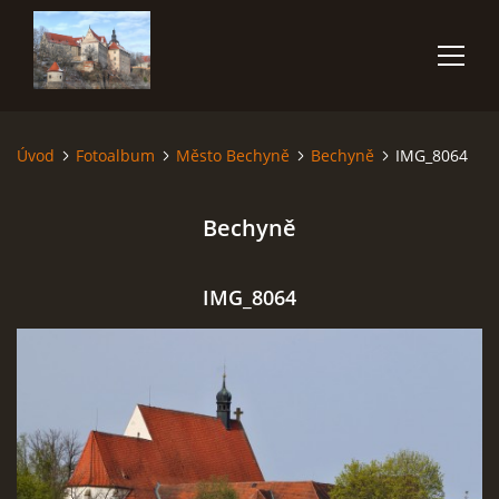
Úvod
Fotoalbum
Město Bechyně
Bechyně
IMG_8064
ÚVOD
Bechyně
NĚCO O MNĚ
FOTOALBUM
IMG_8064
VIDEA
POUŽITÁ TECHNIKA
JAK FOTOGRAFOVAT BLESKY