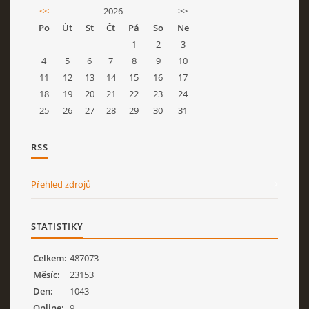
<<
2026
>>
Po
Út
St
Čt
Pá
So
Ne
1
2
3
4
5
6
7
8
9
10
11
12
13
14
15
16
17
18
19
20
21
22
23
24
25
26
27
28
29
30
31
RSS
Přehled zdrojů
STATISTIKY
Celkem:
487073
Měsíc:
23153
Den:
1043
Online:
9