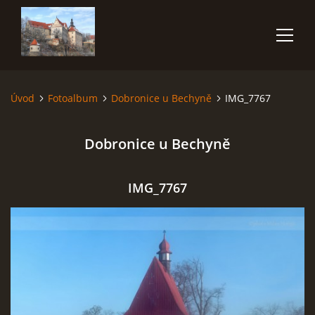
Úvod
Fotoalbum
Dobronice u Bechyně
IMG_7767
ÚVOD
Dobronice u Bechyně
NĚCO O MNĚ
FOTOALBUM
IMG_7767
VIDEA
POUŽITÁ TECHNIKA
JAK FOTOGRAFOVAT BLESKY