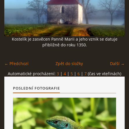
NÁVŠTĚVNÍ KNIHA
Kostelík je zasvěcen Panně Marii a jeho vznik se datuje
Milan Hořejší
přibližně do roku 1350.
Bechyně
tel: 723 110 399
← Předchozí
Zpět do složky
Další →
milan.horejsi@seznam.cz
Automatické procházení:
3
|
4
|
5
|
6
|
7
(čas ve vteřinách)
Milan Hořejší © 2026 eStránky.cz
|
RSS
|
WebSlice
|
Tisk
|
POSLEDNÍ FOTOGRAFIE
Aktualizováno: 11. 12. 2025
|
Nahoru ↑