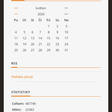
<<
květen
>>
<<
2026
>>
Po
Út
St
Čt
Pá
So
Ne
1
2
3
4
5
6
7
8
9
10
11
12
13
14
15
16
17
18
19
20
21
22
23
24
25
26
27
28
29
30
31
RSS
Přehled zdrojů
STATISTIKY
Celkem:
487746
Měsíc:
23383