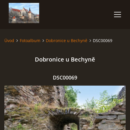
Úvod
Fotoalbum
Dobronice u Bechyně
DSC00069
ÚVOD
Dobronice u Bechyně
NĚCO O MNĚ
FOTOALBUM
DSC00069
VIDEA
POUŽITÁ TECHNIKA
JAK FOTOGRAFOVAT BLESKY