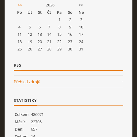
<<
2026
>>
Po
Út
St
Čt
Pá
So
Ne
1
2
3
4
5
6
7
8
9
10
11
12
13
14
15
16
17
18
19
20
21
22
23
24
25
26
27
28
29
30
31
RSS
Přehled zdrojů
STATISTIKY
Celkem:
486071
Měsíc:
22705
Den:
657
Online:
14