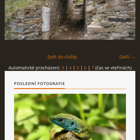
NÁVŠTĚVNÍ KNIHA
Milan Hořejší
Bechyně
Zpět do složky
Další →
tel: 723 110 399
Automatické procházení:
3
|
4
|
5
|
6
|
7
(čas ve vteřinách)
milan.horejsi@seznam.cz
POSLEDNÍ FOTOGRAFIE
Milan Hořejší © 2026 eStránky.cz
|
RSS
|
WebSlice
|
Tisk
|
Aktualizováno: 11. 12. 2025
|
Nahoru ↑