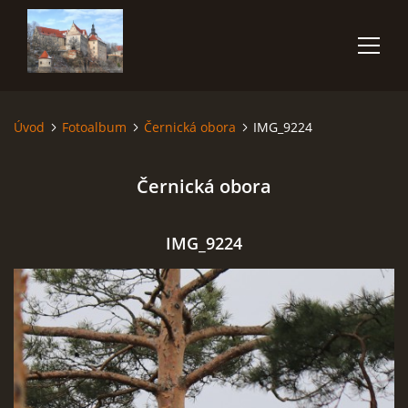
Úvod
Fotoalbum
Černická obora
IMG_9224
ÚVOD
Černická obora
NĚCO O MNĚ
FOTOALBUM
IMG_9224
VIDEA
POUŽITÁ TECHNIKA
JAK FOTOGRAFOVAT BLESKY