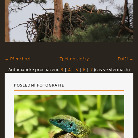
NÁVŠTĚVNÍ KNIHA
Milan Hořejší
Bechyně
← Předchozí
Zpět do složky
Další →
tel: 723 110 399
Automatické procházení:
3
|
4
|
5
|
6
|
7
(čas ve vteřinách)
milan.horejsi@seznam.cz
POSLEDNÍ FOTOGRAFIE
Milan Hořejší © 2026 eStránky.cz
|
RSS
|
WebSlice
|
Tisk
|
Aktualizováno: 11. 12. 2025
|
Nahoru ↑