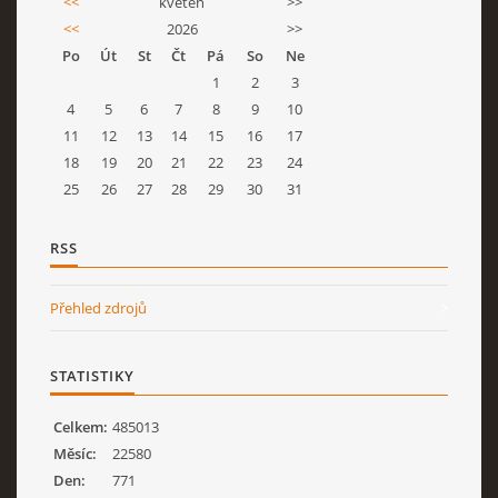
<<
květen
>>
<<
2026
>>
Po
Út
St
Čt
Pá
So
Ne
1
2
3
4
5
6
7
8
9
10
11
12
13
14
15
16
17
18
19
20
21
22
23
24
25
26
27
28
29
30
31
RSS
Přehled zdrojů
STATISTIKY
Celkem:
485013
Měsíc:
22580
Den:
771