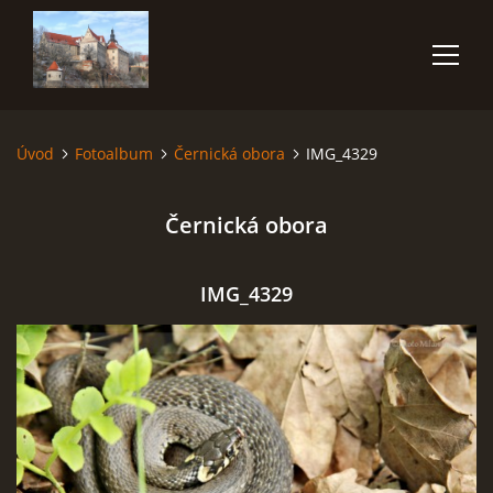
Úvod
Fotoalbum
Černická obora
IMG_4329
ÚVOD
Černická obora
NĚCO O MNĚ
FOTOALBUM
IMG_4329
VIDEA
POUŽITÁ TECHNIKA
JAK FOTOGRAFOVAT BLESKY