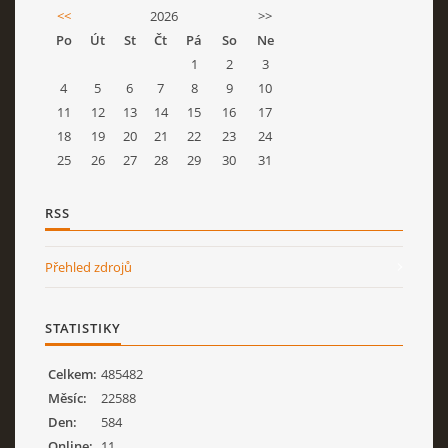
<<
2026
>>
Po
Út
St
Čt
Pá
So
Ne
1
2
3
4
5
6
7
8
9
10
11
12
13
14
15
16
17
18
19
20
21
22
23
24
25
26
27
28
29
30
31
RSS
Přehled zdrojů
STATISTIKY
Celkem:
485482
Měsíc:
22588
Den:
584
Online:
11